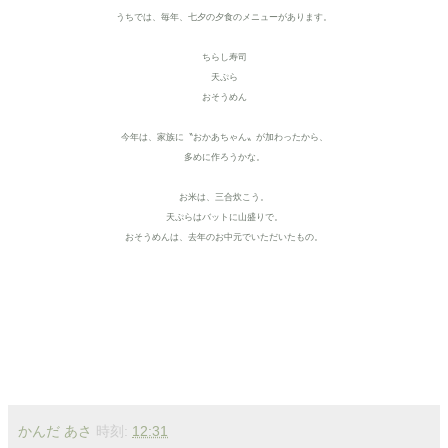
うちでは、毎年、七夕の夕食のメニューがあります。
ちらし寿司
天ぷら
おそうめん
今年は、家族に〝おかあちゃん〟が加わったから、
多めに作ろうかな。
お米は、三合炊こう。
天ぷらはバットに山盛りで。
おそうめんは、去年のお中元でいただいたもの。
かんだ あさ
時刻:
12:31