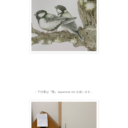
↓ 下仕事は〝墨〟Japanese ink を使います。