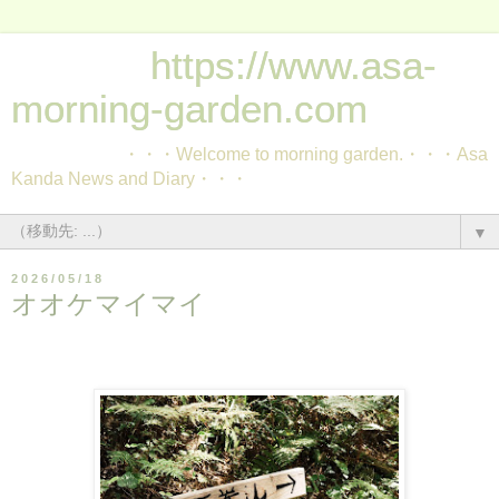
https://www.asa-
morning-garden.com
・・・Welcome to morning garden.・・・Asa
Kanda News and Diary・・・
▼
2026/05/18
オオケマイマイ