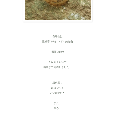
石巻山は
豊橋市内のシンボル的な山
標高 358m
１時間くらいで
山頂まで到着しました。
筋肉痛も
ほぼなくて
いい運動だ〜
また、
登ろ！