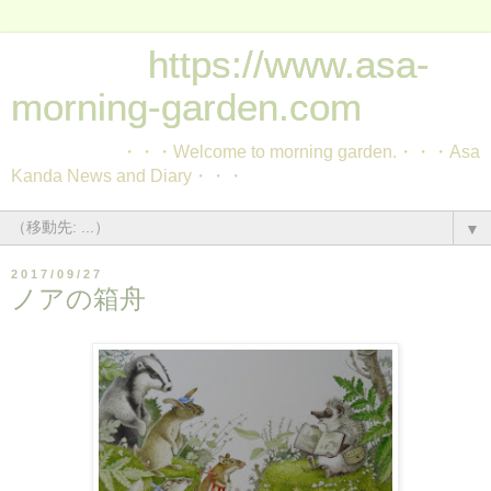
https://www.asa-
morning-garden.com
・・・Welcome to morning garden.・・・Asa
Kanda News and Diary・・・
▼
2017/09/27
ノアの箱舟