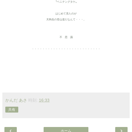
〝ベニテングタケ〟
はじめて見たのが
天狗岳の登山道だなんて・・・。
不 思 議
・・・・・・・・・・・・・・・・・・・・・・・・・・
かんだ あさ
時刻:
16:33
共有
‹
›
ホーム