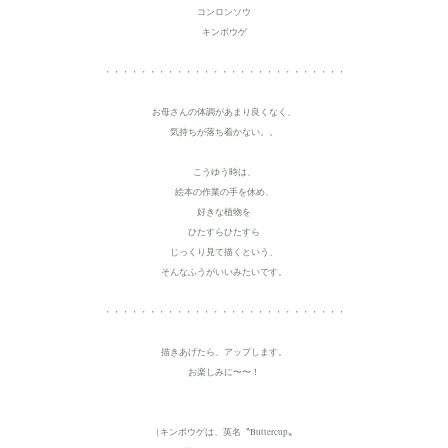
コンロンソウ
キンボウゲ
・・・・・・・・・・・・・・・・・・・・・・・・・・・
お母さんの体調があまり良くなく、
気持ちが落ち着かない。。
こうゆう時は、
絵本の作業の手を休め、
好きな植物を
ひたすらひたすら
じっくり見て描くという、
そんなふうがいいみたいです。
・・・・・・・・・・・・・・・・・・・・・・・・・・・
描きあげたら、アップします。
お楽しみに〜〜！
（キンポウゲは、英名〝Buttercup〟