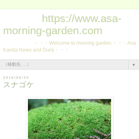
https://www.asa-
morning-garden.com
・・・Welcome to morning garden.・・・Asa
Kanda News and Diary・・・
▼
2016/06/30
スナゴケ