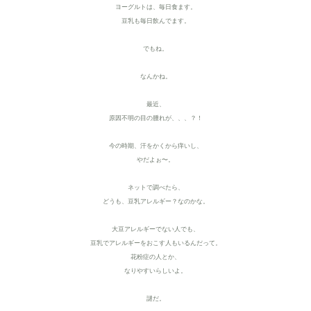
ヨーグルトは、毎日食ます。
豆乳も毎日飲んでます。
でもね。
なんかね。
最近、
原因不明の目の腫れが、、、？！
今の時期、汗をかくから痒いし、
やだよぉ〜。
ネットで調べたら、
どうも、豆乳アレルギー？なのかな。
大豆アレルギーでない人でも、
豆乳でアレルギーをおこす人もいるんだって。
花粉症の人とか、
なりやすいらしいよ。
謎だ。