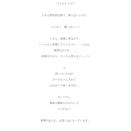
ワイルドベリー
どれも野性的な味で、
香りはいいけど、
とにかく、酸っぱいっ！
しかも、順番に実るので、
いっぺんに収穫してジャム？に・・とかは、
無理なのです。。。
（鉢植えだから、たくさん実らないしぃ〜）
で、
思いついたのが、
ヨーグルトに入れて、
はちみつで食べる方法。。
キレイだし、
風味も酸味もやわらいで、
いいわぁ〜。
家事のあとの、お楽しみになっています。