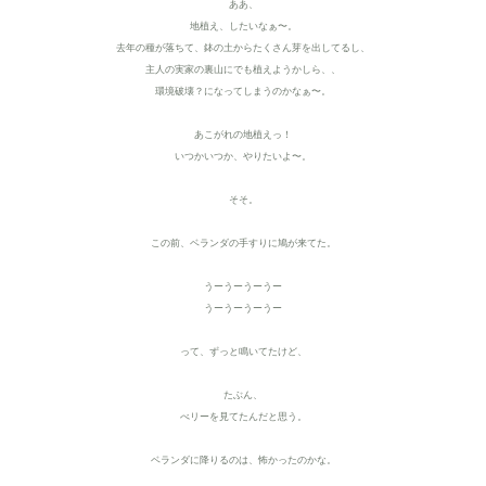
ああ、
地植え、したいなぁ〜。
去年の種が落ちて、鉢の土からたくさん芽を出してるし、
主人の実家の裏山にでも植えようかしら、、
環境破壊？になってしまうのかなぁ〜。
あこがれの地植えっ！
いつかいつか、やりたいよ〜。
そそ。
この前、ベランダの手すりに鳩が来てた。
うーうーうーうー
うーうーうーうー
って、ずっと鳴いてたけど、
たぶん、
べリーを見てたんだと思う。
ベランダに降りるのは、怖かったのかな。