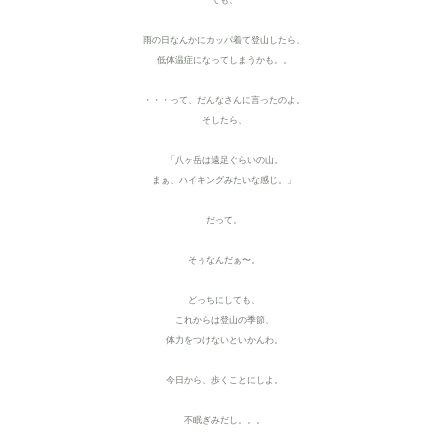
雨の日なんかにカッパ着て登山したら、
低体温症になってしまうかも。。
・・・って、だんなさんに言ったのよ。
そしたら、
「八ヶ岳は遠足ぐらいの山。
まぁ、ハイキングみたいな感じ。」
だって。
そぅなんだぁ〜。
どっちにしても、
これからは登山の季節、
体力をつけないといかんわ。
今日から、歩くことにしよ。
不眠ぎみだし。。。