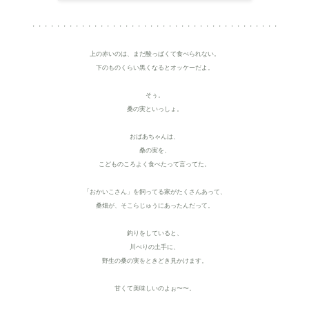
・・・・・・・・・・・・・・・・・・・・・・・・・・・・・・・・・・・・・・・・
上の赤いのは、まだ酸っぱくて食べられない。
下のものくらい黒くなるとオッケーだよ。
そぅ。
桑の実といっしょ。
おばあちゃんは、
桑の実を、
こどものころよく食べたって言ってた。
「おかいこさん」を飼ってる家がたくさんあって、
桑畑が、そこらじゅうにあったんだって。
釣りをしていると、
川べりの土手に、
野生の桑の実をときどき見かけます。
甘くて美味しいのよぉ〜〜。