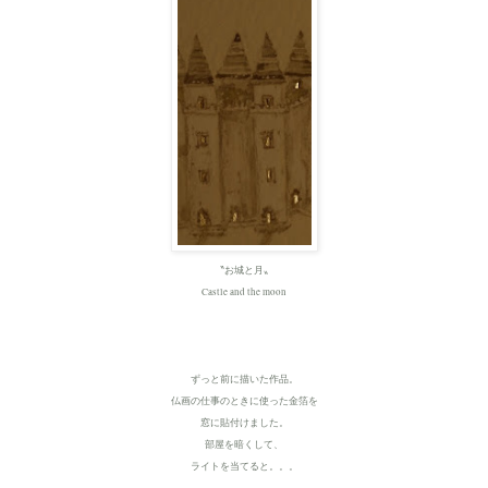
〝お城と月〟
Castle and the moon
ずっと前に描いた作品。
仏画の仕事のときに使った
金箔を
窓に貼付けました。
部屋を暗くして、
ライトを当てると。。。