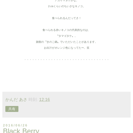
アカヤマタケかな。
２cmくらいのちいさなキノコ。
食べられるんだってさ！
食べられる赤いキノコの代表的なのは、
〝タマゴタケ〟。
旅館の〝きのこ鍋〟でいただいたことがあります。
お出汁がオレンジ色になってた〜。笑
・・・・・・・・・・・・・・・・・・・・・・・・・・・・・・・・
かんだ あさ
時刻:
12:16
共有
2016/06/26
Black Berry