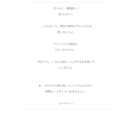
・・・・・・・・・・・・・・・・・・・・・・・・・・・・
川べりに、蟻地獄っ！
見つけた〜。
こどものころ、神社の境内の下にいたのを
思い出したよ
。
アリジゴクの成虫は、
ウスバカゲロウ。。
一生のうち、いろんな姿にへんげする生き物って、
ふしぎだな。
あ、カゲロウの命は短いイメージなんだけど、
実際は一ヶ月くらい生きるらしい。
え〜〜〜っ！
・・・・・・・・・・・・・・・・・・・・・・・・・・・・・・・・・