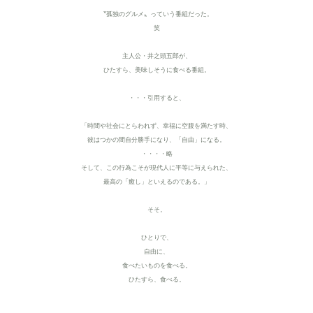
〝孤独のグルメ〟っていう番組だった。
笑
主人公・井之頭五郎が、
ひたすら、美味しそうに食べる番組。
・・・引用すると、
「時間や社会にとらわれず、幸福に空腹を満たす時、
彼はつかの間自分勝手になり、「自由」になる。
・・・・略
そして、この行為こそが現代人に平等に与えられた、
最高の「癒し」といえるのである。」
そそ。
ひとりで、
自由に、
食べたいものを食べる。
ひたすら、食べる。