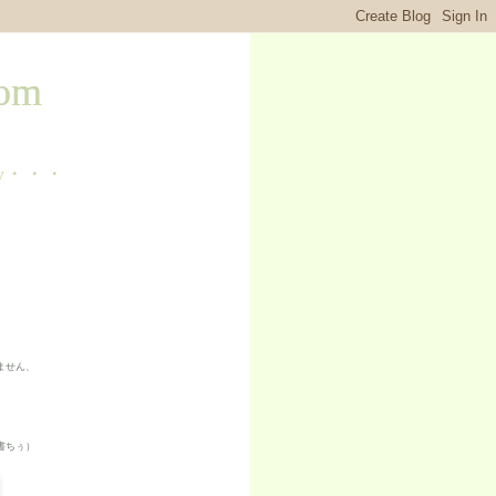
om
ry・・・
ません、
書ちぅ
）