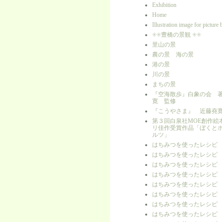
Exhibition
Home
Illustration image for picture
✳︎✳︎豊橋の景観 ✳︎✳︎
里山の景
農の景 海の景
港の景
川の景
まちの景
『空海散歩』白象の会 
寛 監修
『こうやさま』 近藤堯
第３回白泉社MOE創作絵
リ佳作受賞作品「ぼくと
ルツ」
はちみつを使ったレシピ
はちみつを使ったレシピ
はちみつを使ったレシピ
はちみつを使ったレシピ
はちみつを使ったレシピ
はちみつを使ったレシピ
はちみつを使ったレシピ
はちみつを使ったレシピ