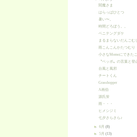
閻魔さま
はらっぱひとつ
暑い〜。
時間どろぼう。。
ベニテングダケ
まるまらないだんごむ
雨こんこんかたつむり
小さなMomoにできた
〝ベッポ〟の言葉と登
台風と風邪
チートくん
Grasshopper
A画伯
源氏蛍
雨・・・
ヒメシジミ
七夕さらさら♪
►
6月
(8)
►
5月
(13)