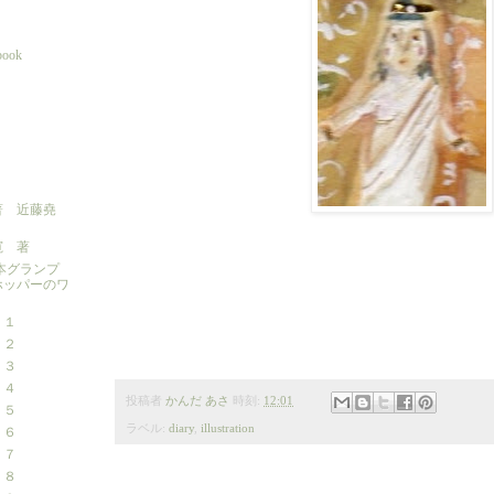
 book
著 近藤堯
寛 著
本グランプ
ホッパーのワ
 １
 ２
 ３
 ４
投稿者
かんだ あさ
時刻:
12:01
 ５
ラベル:
diary
,
illustration
 ６
 ７
 ８