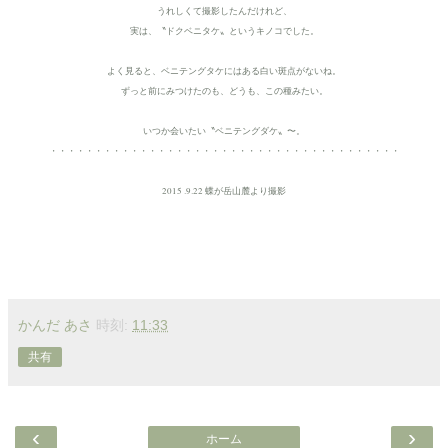
うれしくて撮影したんだけれど、
実は、〝ドクベニタケ〟というキノコでした。
よく見ると、ベニテングタケにはある白い斑点がないね。
ずっと前にみつけたのも、どうも、この種みたい。
いつか会いたい〝ベニテングダケ〟〜。
・・・・・・・・・・・・・・・・・・・・・・・・・・・・・・・・・・・・・・・
2015 .9.22 蝶が岳山麓より撮影
かんだ あさ
時刻:
11:33
共有
‹
›
ホーム