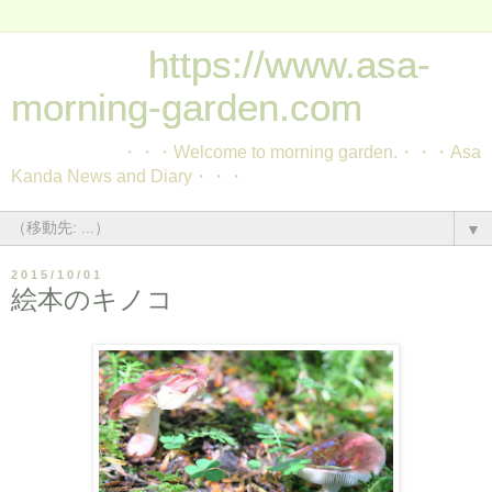
https://www.asa-
morning-garden.com
・・・Welcome to morning garden.・・・Asa
Kanda News and Diary・・・
▼
2015/10/01
絵本のキノコ