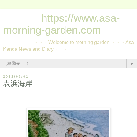
https://www.asa-
morning-garden.com
・・・Welcome to morning garden.・・・Asa
Kanda News and Diary・・・
▼
2021/06/01
表浜海岸