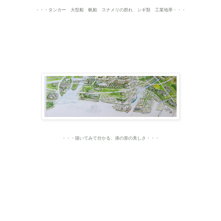
・・・タンカー 大型船 帆船 スナメリの群れ シギ類 工業地帯・・・
・・・描いてみて分かる、港の形の美しさ・・・