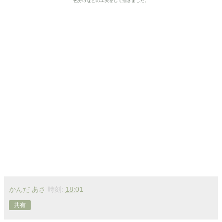
色分けなどの工夫をして描きました。
かんだ あさ
時刻:
18:01
共有