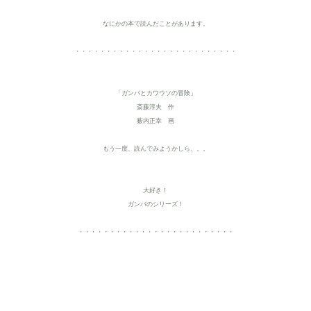
なにかの本で読んだことがあります。
・・・・・・・・・・・・・・・・・・・・・・・・・・
「ガンバとカワウソの冒険」
斎藤淳夫 作
薮内正幸 画
もう一度、読んでみようかしら、。。
大好き！
ガンバのシリーズ！
・・・・・・・・・・・・・・・・・・・・・・・・・