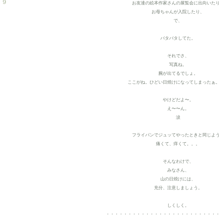
 ９
お友達の絵本作家さんの展覧会に出向いた
お母ちゃんが入院したり、
で、
バタバタしてた。
それでさ、
写真ね。
腕が出てるでしょ。
ここがね。ひどい日焼けになってしまったぁ
やけどだよ〜。
え〜〜ん。
涙
フライパンでジュッてやったときと同じよ
痛くて、痒くて
。。。
そんなわけで、
みなさん、
山の日焼けには、
充分、注意しましょう。
しくしく。
・・・・・・・・・・・・・・・・・・・・・・・・・