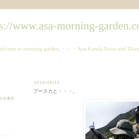
ww.asa-morning-garden.c
orning garden.・・・Asa Kanda News and Dia
2016/08/12
ブースカと・・・。
ルを表示
 〟・・・