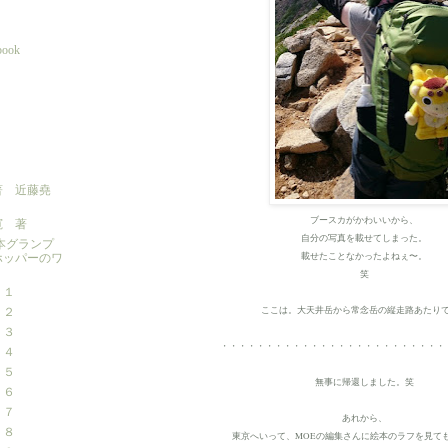
 book
著 近藤堯
ブースカがかわいいから、
寛 著
自分の写真を載せてしまった。
本グランプ
載せたことなかったよねぇ〜。
ホッパーのワ
笑
 １
ここは。大天井岳から常念岳の縦走路あたり
 ２
 ３
・・・・・・・・・・・・・・・・・・・・・・・・・
 ４
 ５
無事に帰還しました。笑
 ６
 ７
あれから、
 ８
東京へいって、MOEの編集さんに絵本のラフを見て