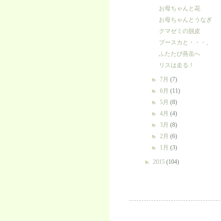
お母ちゃんと花
お母ちゃんとうなぎ
クマゼミの脱皮
ブースカと・・・。
ふたたび燕岳へ
リスは走る！
►
7月
(7)
►
6月
(11)
►
5月
(8)
►
4月
(4)
►
3月
(8)
►
2月
(6)
►
1月
(3)
►
2015
(104)