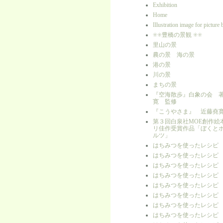
Exhibition
Home
Illustration image for picture
✳︎✳︎豊橋の景観 ✳︎✳︎
里山の景
農の景 海の景
港の景
川の景
まちの景
『空海散歩』白象の会 
寛 監修
『こうやさま』 近藤堯
第３回白泉社MOE創作絵
リ佳作受賞作品「ぼくと
ルツ」
はちみつを使ったレシピ
はちみつを使ったレシピ
はちみつを使ったレシピ
はちみつを使ったレシピ
はちみつを使ったレシピ
はちみつを使ったレシピ
はちみつを使ったレシピ
はちみつを使ったレシピ