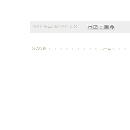
投稿者
かんだ あさ
時刻:
11:50
次の投稿
ホーム